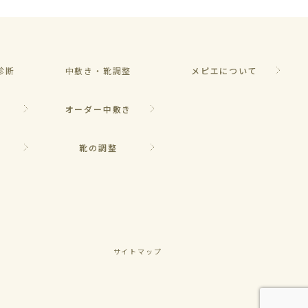
診断
中敷き・靴調整
メピエについて
オーダー中敷き
断
靴の調整
サイトマップ